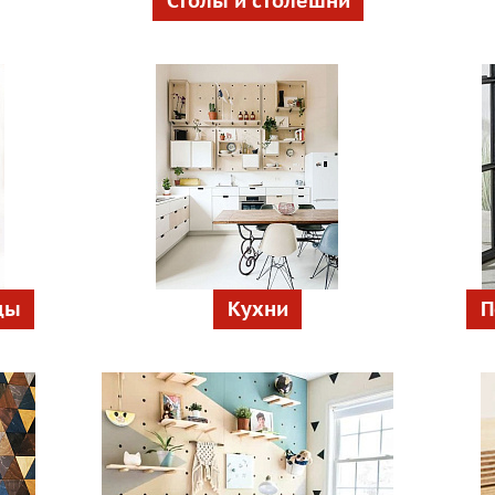
Столы и столешни
ды
Кухни
П