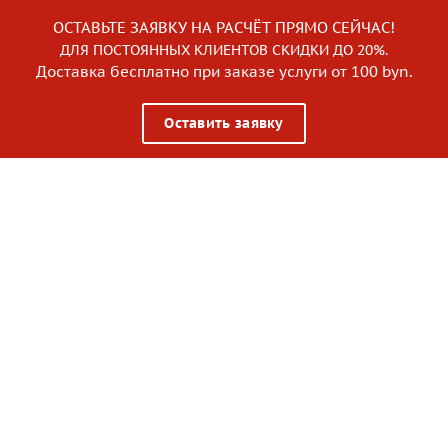
ОСТАВЬТЕ ЗАЯВКУ НА РАСЧЁТ ПРЯМО СЕЙЧАС!
ДЛЯ ПОСТОЯННЫХ КЛИЕНТОВ СКИДКИ ДО 20%.
Доставка бесплатно при заказе услуги от 100 byn.
Оставить заявку
О нас
Услуги
Отзывы клиентов
Примеры работ
Дополнительные услуги
Оплата и доставка
Новости и Статьи
Материалы
Акции