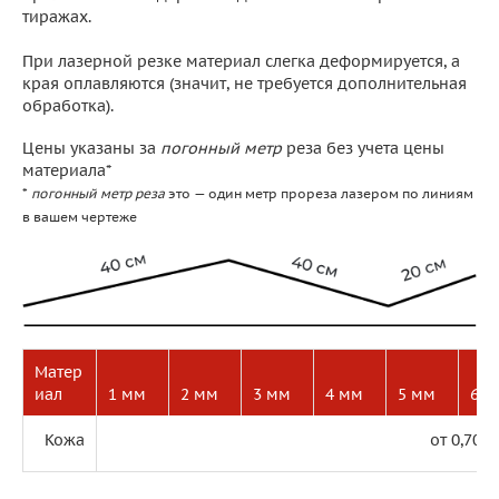
тиражах.
При лазерной резке материал слегка деформируется, а
края оплавляются (значит, не требуется дополнительная
обработка).
Цены указаны за
погонный метр
реза без учета цены
материала*
*
погонный метр реза
это — один метр прореза лазером по линиям
в вашем чертеже
Матер
иал
1 мм
2 мм
3 мм
4 мм
5 мм
6 м
Кожа
от 0,70 