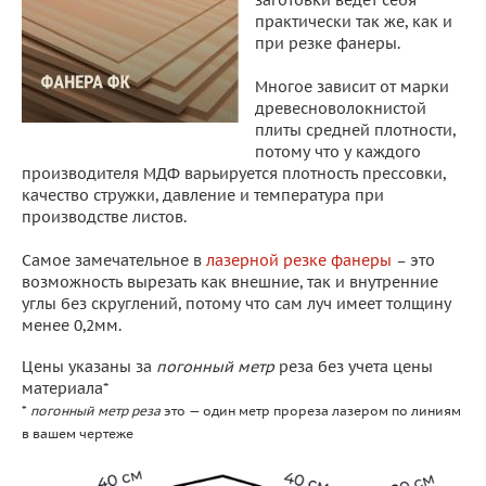
заготовки ведет себя
практически так же, как и
при резке фанеры.
Многое зависит от марки
древесноволокнистой
плиты средней плотности,
потому что у каждого
производителя МДФ варьируется плотность прессовки,
качество стружки, давление и температура при
производстве листов.
Самое замечательное в
лазерной резке фанеры
– это
возможность вырезать как внешние, так и внутренние
углы без скруглений, потому что сам луч имеет толщину
менее 0,2мм.
Цены указаны за
погонный метр
реза без учета цены
материала*
*
погонный метр реза
это — один метр прореза лазером по линиям
в вашем чертеже