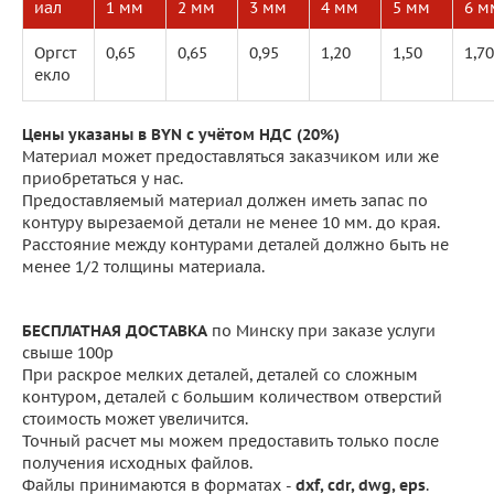
иал
1 мм
2 мм
3 мм
4 мм
5 мм
6 м
Оргст
0,65
0,65
0,95
1,20
1,50
1,70
екло
Цены указаны в BYN с учётом НДС (20%)
Материал может предоставляться заказчиком или же
приобретаться у нас.
Предоставляемый материал должен иметь запас по
контуру вырезаемой детали не менее 10 мм. до края.
Расстояние между контурами деталей должно быть не
менее 1/2 толщины материала.
БЕСПЛАТНАЯ ДОСТАВКА
по Минску при заказе услуги
свыше 100р
При раскрое мелких деталей, деталей со сложным
контуром, деталей с большим количеством отверстий
стоимость может увеличится.
Точный расчет мы можем предоставить только после
получения исходных файлов.
Файлы принимаются в форматах -
dxf, cdr, dwg, eps
.