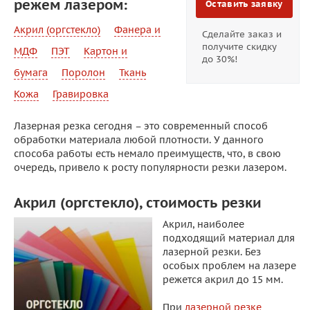
режем лазером:
Оставить заявку
Акрил (оргстекло)
Фанера и
Сделайте заказ и
получите скидку
МДФ
ПЭТ
Картон и
до 30%!
бумага
Поролон
Ткань
Кожа
Гравировка
Лазерная резка сегодня – это современный способ
обработки материала любой плотности. У данного
способа работы есть немало преимуществ, что, в свою
очередь, привело к росту популярности резки лазером.
Акрил (оргстекло), стоимость резки
Акрил, наиболее
подходящий материал для
лазерной резки. Без
особых проблем на лазере
режется акрил до 15 мм.
При
лазерной резке